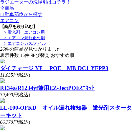
ラジエーターの洗浄剤はコチラ！
全商品
自動車部位から探す
エアコン
【商品を絞り込む】
> 蛍光剤（エアコン用）
> エアコン漏れ止め剤
> エアコンガス/オイル
26
件の商品が見つかりました
表示件数
並び替え
ダイチャージ YF POE MB-DC1-YFPP3
11,035円
(税込)
R134a/R1234yf兼用EZ-JectPOEﾐﾆｷｯﾄ
39,490円
(税込)
LL-100-OFKD オイル漏れ検知器 蛍光剤スタータ
ーキット
66,770円
(税込)