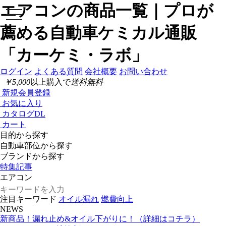
エアコンの商品一覧｜プロが
toggle
navigation
薦める自動車ケミカル通販
「カーケミ・ラボ」
ログイン
よくある質問
会社概要
お問い合わせ
￥5,000
以上購入で
送料無料
新規会員登録
お気に入り
カタログDL
カート
目的から探す
自動車部位から探す
ブランドから探す
特集記事
注目キーワード
オイル漏れ
燃費向上
NEWS
新商品！漏れ止め&オイル下がりに！（詳細はコチラ）