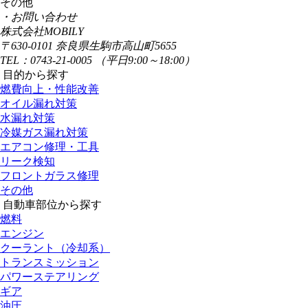
その他
・お問い合わせ
株式会社MOBILY
〒630-0101 奈良県生駒市高山町5655
TEL：0743‐21‐0005 （平日9:00～18:00）
目的から探す
燃費向上・性能改善
オイル漏れ対策
水漏れ対策
冷媒ガス漏れ対策
エアコン修理・工具
リーク検知
フロントガラス修理
その他
自動車部位から探す
燃料
エンジン
クーラント（冷却系）
トランスミッション
パワーステアリング
ギア
油圧