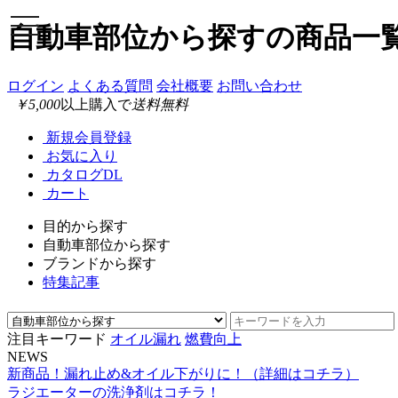
toggle
自動車部位から探すの商品一
navigation
ログイン
よくある質問
会社概要
お問い合わせ
￥5,000
以上購入で
送料無料
新規会員登録
お気に入り
カタログDL
カート
目的から探す
自動車部位から探す
ブランドから探す
特集記事
注目キーワード
オイル漏れ
燃費向上
NEWS
新商品！漏れ止め&オイル下がりに！（詳細はコチラ）
ラジエーターの洗浄剤はコチラ！