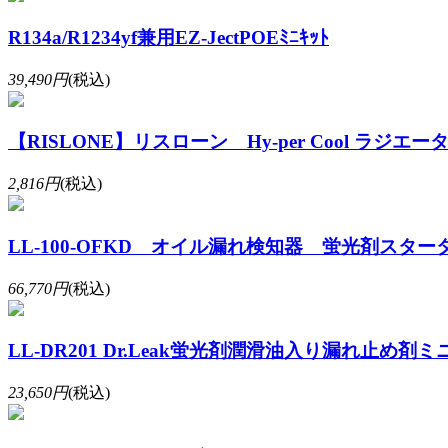
R134a/R1234yf兼用EZ-JectPOEﾐﾆｷｯﾄ
39,490円
(税込)
【RISLONE】リスローン Hy-per Cool ラジ
2,816円
(税込)
LL-100-OFKD オイル漏れ検知器 蛍光剤スタ
66,770円
(税込)
LL-DR201 Dr.Leak蛍光剤潤滑油入り漏れ止め剤
23,650円
(税込)