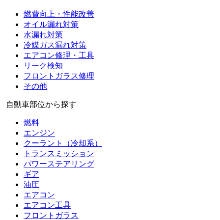
燃費向上・性能改善
オイル漏れ対策
水漏れ対策
冷媒ガス漏れ対策
エアコン修理・工具
リーク検知
フロントガラス修理
その他
自動車部位から探す
燃料
エンジン
クーラント（冷却系）
トランスミッション
パワーステアリング
ギア
油圧
エアコン
エアコン工具
フロントガラス