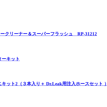
エータークリーナー＆スーパーフラッシュ RP-31212
ーターキット
ミニキット2（３本入り＋ Dr.Leak用注入ホースセット 