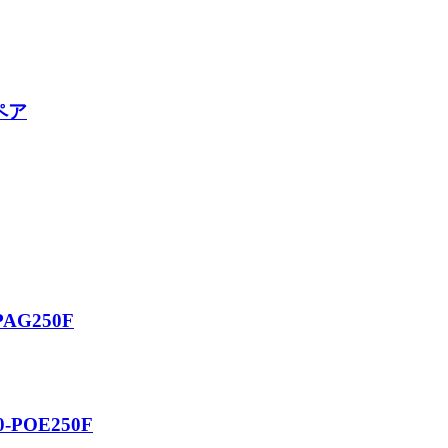
ペア
PAG250F
-POE250F