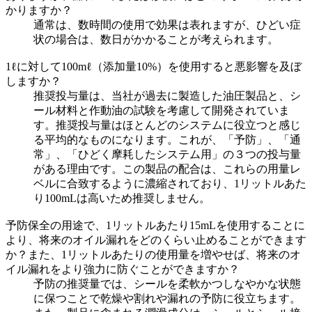
かりますか？
通常は、数時間の使用で効果は表れますが、ひどい症
状の場合は、数日がかかることが考えられます。
1ℓに対して100mℓ（添加量10%）を使用すると悪影響を及ぼ
しますか？
推奨投与量は、当社が過去に製造した油圧製品と、シ
ール材料と作動油の試験を考慮して開発されていま
す。推奨投与量はほとんどのシステムに役立つと感じ
る平均的なものになります。これが、「予防」、「通
常」、「ひどく摩耗したシステム用」の３つの投与量
がある理由です。この製品の配合は、これらの用量レ
ベルに合致するように濃縮されており、1リットルあた
り100mLは高いため推奨しません。
予防保全の用途で、1リットルあたり15mLを使用することに
より、将来のオイル漏れをどのくらい止めることができます
か？また、1リットルあたりの使用量を増やせば、将来のオ
イル漏れをより強力に防ぐことができますか？
予防の推奨量では、シールを柔軟かつしなやかな状態
に保つことで乾燥や割れや漏れの予防に役立ちます。