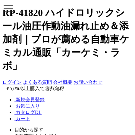
toggle
RP-41820 ハイドロリックシ
navigation
ール油圧作動油漏れ止め＆添
加剤｜プロが薦める自動車ケ
ミカル通販「カーケミ・ラ
ボ」
ログイン
よくある質問
会社概要
お問い合わせ
￥5,000
以上購入で
送料無料
新規会員登録
お気に入り
カタログDL
カート
目的から探す