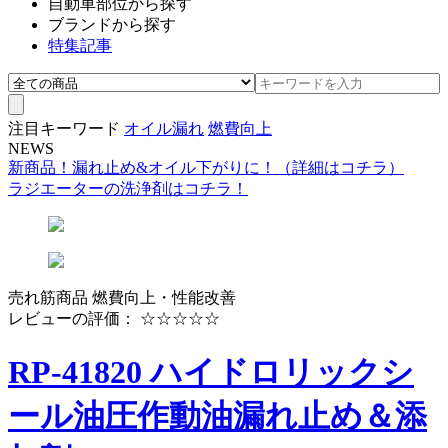
自動車部位から探す
ブランドから探す
特集記事
注目キーワード
オイル漏れ
燃費向上
NEWS
新商品！漏れ止め&オイル下がりに！（詳細はコチラ）
ラジエーターの洗浄剤はコチラ！
売れ筋商品
燃費向上・性能改善
レビューの評価： ☆☆☆☆☆
RP-41820 ハイドロリックシ
ール油圧作動油漏れ止め＆添