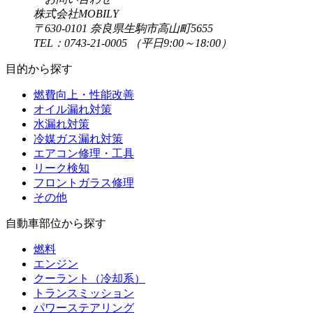
株式会社MOBILY
〒630-0101 奈良県生駒市高山町5655
TEL：0743‐21‐0005 （平日9:00～18:00）
目的から探す
燃費向上・性能改善
オイル漏れ対策
水漏れ対策
冷媒ガス漏れ対策
エアコン修理・工具
リーク検知
フロントガラス修理
その他
自動車部位から探す
燃料
エンジン
クーラント（冷却系）
トランスミッション
パワーステアリング