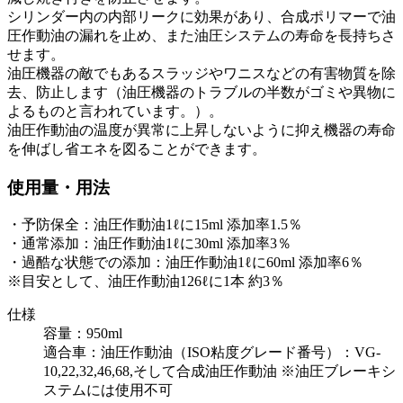
シリンダー内の内部リークに効果があり、合成ポリマーで油
圧作動油の漏れを止め、また油圧システムの寿命を長持ちさ
せます。
油圧機器の敵でもあるスラッジやワニスなどの有害物質を除
去、防止します（油圧機器のトラブルの半数がゴミや異物に
よるものと言われています。）。
油圧作動油の温度が異常に上昇しないように抑え機器の寿命
を伸ばし省エネを図ることができます。
使用量・用法
・予防保全：油圧作動油1ℓに15ml 添加率1.5％
・通常添加：油圧作動油1ℓに30ml 添加率3％
・過酷な状態での添加：油圧作動油1ℓに60ml 添加率6％
※目安として、油圧作動油126ℓに1本 約3％
仕様
容量：950ml
適合車：油圧作動油（ISO粘度グレード番号）：VG-
10,22,32,46,68,そして合成油圧作動油 ※油圧ブレーキシ
ステムには使用不可