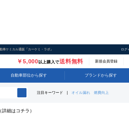
める自動車ケミカル通販「カーケミ・ラボ」
ログ
￥5,000
送料無料
新規会員登録
以上購入で
自動車部位から探す
ブランドから探す
注目キーワード
オイル漏れ
燃費向上
（詳細はコチラ）