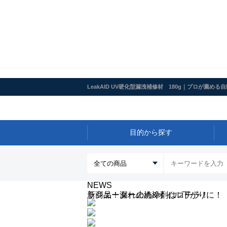
LeakAID UV硬化型漏洩補修材 180g｜プロが薦
目的から探す
NEWS
新商品！漏れ止め&オイル下がりに！
ラジエーターの洗浄剤はコチラ！