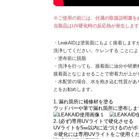
※ご使用の前には、付属の取扱説明書を
当製品はUV硬化時の反応熱が発生しま
・LeakAIDは塗装面にもよく接着し
洗浄してください。ケレンする ことに
・塗布前に脱脂
・洗浄を行っても、接着面に油分や研磨
接着面となじませることで密着力が上が
・水配管の場合、水を抱き込む性質があ
とをお勧めします。
1. 漏れ箇所に補修材を塗る
ウッドバーや筆で漏れ箇所に塗布しま
2. (必ず)専用UVライトで硬化させる
UVライトを5㎜以内に近づけるのが
※硬化には専用UVライトをご使用く