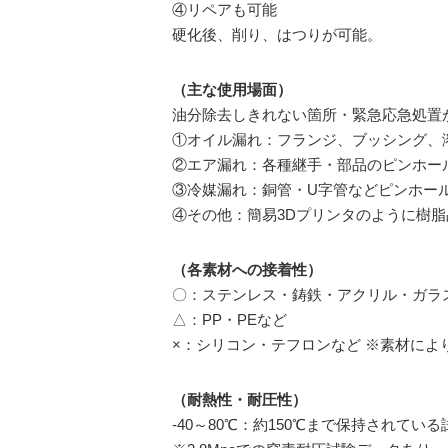
④リペアも可能
硬化後、削り、はつりが可能。
（主な使用場面）
油分除去しきれない箇所・緊急応急処置
①オイル漏れ：フランジ、ブッシング、
②エア漏れ：各種継手・部品のピンホー
③冷媒漏れ：銅管・U字管などピンホー
④その他：簡易3Dプリンタのように樹
（各素材への接着性）
〇：ステンレス・鋳鉄・アクリル・ガラ
△：PP・PEなど
×：シリコン・テフロンなど ※素材によ
（耐熱性・耐圧性）
-40～80℃：約150℃まで保持されて