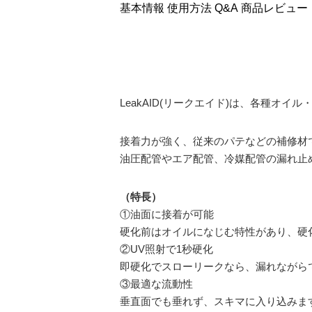
基本情報
使用方法
Q&A
商品レビュー
LeakAID(リークエイド)は、各種オ
接着力が強く、従来のパテなどの補修材
油圧配管やエア配管、冷媒配管の漏れ止
（特長）
①油面に接着が可能
硬化前はオイルになじむ特性があり、硬
②UV照射で1秒硬化
即硬化でスローリークなら、漏れながら
③最適な流動性
垂直面でも垂れず、スキマに入り込みま