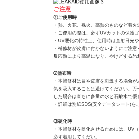
ご注意
①ご使用時
・熱、火花、裸火、高熱のものなど着火
・ご使用の際は、必ずUVカットの保護
・UV硬化の特性上、使用時は直射日光
・補修材が皮膚に付かないようにご注意
反応熱により高温になり、やけどする恐
➁塗布時
・本補修材は目や皮膚を刺激する場合が
気を吸入することは避けてください。万
した場合は直ちに多量の水と石鹸水で優
・詳細は別紙SDS(安全データシート)
③硬化時
・本補修材を硬化させるためには、UV（
必ず着用してくだい。