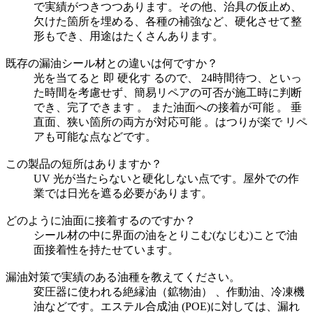
で実績がつきつつあります。その他、治具の仮止め、
欠けた箇所を埋める、各種の補強など、硬化させて整
形もでき、用途はたくさんあります。
既存の漏油シール材との違いは何ですか？
光を当てると 即 硬化す るので、 24時間待つ、といっ
た時間を考慮せず、簡易リペアの可否が施工時に判断
でき、完了できます 。 また油面への接着が可能 。 垂
直面、狭い箇所の両方が対応可能 。はつりが楽で リペ
アも可能な点などです。
この製品の短所はありますか？
UV 光が当たらないと硬化しない点です。屋外での作
業では日光を遮る必要があります。
どのように油面に接着するのですか？
シール材の中に界面の油をとりこむ(なじむ)ことで油
面接着性を持たせています。
漏油対策で実績のある油種を教えてください。
変圧器に使われる絶縁油（鉱物油） 、作動油、冷凍機
油などです。エステル合成油 (POE)に対しては、漏れ