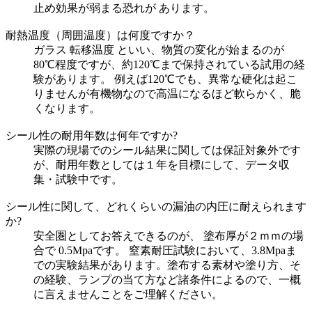
止め効果が弱まる恐れが あります。
耐熱温度（周囲温度）は何度ですか？
ガラス 転移温度 といい、物質の変化が始まるのが
80℃程度ですが、約120℃まで保持されている試用の経
験があります。 例えば120℃でも、異常な硬化は起こ
りませんが有機物なので高温になるほど軟らかく、脆
くなります。
シール性の耐用年数は何年ですか?
実際の現場でのシール結果に関しては保証対象外です
が、耐用年数としては１年を目標にして、データ収
集・試験中です。
シール性に関して、どれくらいの漏油の内圧に耐えられます
か?
安全圏としてお答えできるのが、 塗布厚が２ｍｍの場
合で 0.5Mpaです。 窒素耐圧試験において、3.8Mpaま
での実験結果があります。塗布する素材や塗り方、そ
の経験、ランプの当て方など諸条件によるので、一概
に言えませんことをご理解ください。