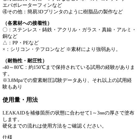
エバポレーターフィンなど
④その他：簡易3Dプリンタのように樹脂品の製作など
（各素材への接着性）
〇：ステンレス・鋳鉄・アクリル・ガラス・真鍮・アルミ・
銅など
△：PP・PEなど
×：シリコン・テフロンなど ※素材により強弱あり。
（耐熱性・耐圧性）
-40～80℃：約150℃まで保持されている試用の経験がありま
す。
※3.8Mpaでの窒素耐圧試験データあり、それ以上の試用経
験もあり
使用量・用法
LEAKAIDを補修箇所の状態に合わせて1～3㎜の厚さで塗布
します。
硬化までの流れは使用方法をご確認ください。
仕様