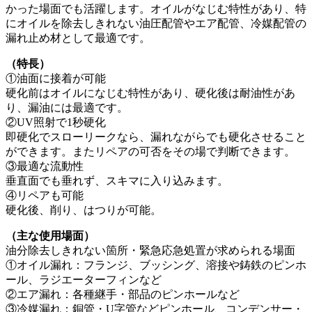
かった場面でも活躍します。オイルがなじむ特性があり、特
にオイルを除去しきれない油圧配管やエア配管、冷媒配管の
漏れ止め材として最適です。
（特長）
①油面に接着が可能
硬化前はオイルになじむ特性があり、硬化後は耐油性があ
り、漏油には最適です。
②UV照射で1秒硬化
即硬化でスローリークなら、漏れながらでも硬化させること
ができます。またリペアの可否をその場で判断できます。
③最適な流動性
垂直面でも垂れず、スキマに入り込みます。
④リペアも可能
硬化後、削り、はつりが可能。
（主な使用場面）
油分除去しきれない箇所・緊急応急処置が求められる場面
①オイル漏れ：フランジ、ブッシング、溶接や鋳鉄のピンホ
ール、ラジエーターフィンなど
②エア漏れ：各種継手・部品のピンホールなど
③冷媒漏れ：銅管・U字管などピンホール、コンデンサー・