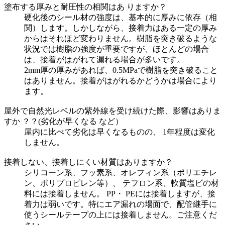
塗布する厚みと耐圧性の相関はあ りますか？
硬化後のシール材の強度は、基本的に厚みに依存（相
関）します。しかしながら、接着力はある一定の厚み
からはそれほど変わりません。樹脂を突き破るような
状況では樹脂の強度が重要ですが、ほとんどの場合
は、接着がはがれて漏れる場合が多いです。
2mm厚の厚みがあれば、0.5MPaで樹脂を突き破ること
はありません。接着がはがれるかどうかは場合により
ます。
屋外で自然光レベルの紫外線を受け続けた際、影響はありま
すか ？？(劣化が早くなる など）
屋内に比べて劣化は早くなるものの、 1年程度は変化
しません。
接着しない、接着しにくい材質はありますか？
シリコーン系、フッ素系、オレフィン系（ポリエチレ
ン、ポリプロピレン等）、 テフロン系、軟質塩ビの材
料には接着しません。 PP・ PEには接着しますが、接
着力は弱いです。特にエア漏れの場面で、配管継手に
使うシールテープの上には接着しません。ご注意くだ