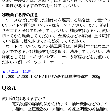
衣類、手袋などは、意図せずに太陽光で硬化しやけどを負う
可能性がありますので気を付けてください。
④廃棄する際の注意
・ウエスなどに付着した補修材を廃棄する場合は，少量ずつ
UVライトで硬化させてから廃棄してください。また、溶剤
含有ゴミと分けて処分してください。補修材はなるべく使い
切ってから廃棄してください。金属板など不燃物に塗り広げ
てUV照射し硬化させてから処分してください。
・ウッドバーやハケなどの施工用具は、使用後すぐにウエス
などでできるだけ補修材を拭き取り、洗浄してください。洗
浄液としては、ヘキサンやアルコール系溶媒などをお使いく
ださい（例：パーツクリーナー）。
▲
メニューに戻る
LL-200-LA200G LEAKAID UV硬化型漏洩補修材 200g
Q&A
使用実績はありますか？
電気設備の漏油対策から始まり、油圧機器などのオイ
ル漏れ、空圧機器のエア漏れ、冷凍空調機の冷媒漏れ