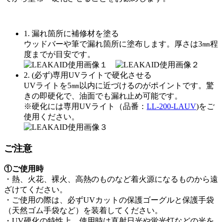
1. 漏れ箇所に補修材を塗る
ウッドバーや筆で漏れ箇所に塗布します。厚さは3㎜程
度までが目安です。
2. (必ず)専用UVライトで硬化させる
UVライトを5㎜以内に近づけるのがポイントです。驚
きの即硬化で、油面でも漏れ止め可能です。
※硬化には専用UVライト（品番：
LL-200-LAUV
)をご
使用ください。
ご注意
①ご使用時
・熱、火花、裸火、高熱のものなど着火源になるものから遠
ざけてください。
・ご使用の際は、必ずUVカットの保護ゴーグルと保護手袋
（天然ゴム手袋など）を装着してください。
・UV硬化の特性上、使用時は直射日光や蛍光灯などの光を