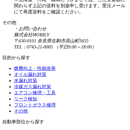
関わらず上記の送料を別途申し受けます。受注メール
にて再度送料をご確認ください。
その他
・お問い合わせ
株式会社MOBILY
〒630-0101 奈良県生駒市高山町5655
TEL：0743‐21‐0005 （平日9:00～18:00）
目的から探す
燃費向上・性能改善
オイル漏れ対策
水漏れ対策
冷媒ガス漏れ対策
エアコン修理・工具
リーク検知
フロントガラス修理
その他
自動車部位から探す