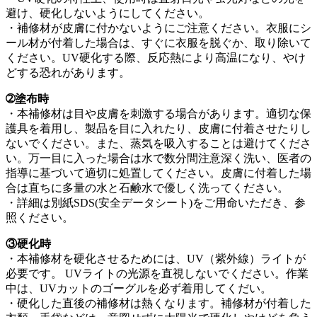
避け、硬化しないようにしてください。
・補修材が皮膚に付かないようにご注意ください。衣服にシ
ール材が付着した場合は、すぐに衣服を脱ぐか、取り除いて
ください。UV硬化する際、反応熱により高温になり、やけ
どする恐れがあります。
➁塗布時
・本補修材は目や皮膚を刺激する場合があります。適切な保
護具を着用し、製品を目に入れたり、皮膚に付着させたりし
ないでください。また、蒸気を吸入することは避けてくださ
い。万一目に入った場合は水で数分間注意深く洗い、医者の
指導に基づいて適切に処置してください。皮膚に付着した場
合は直ちに多量の水と石鹸水で優しく洗ってください。
・詳細は別紙SDS(安全データシート)をご用命いただき、参
照ください。
③硬化時
・本補修材を硬化させるためには、UV（紫外線）ライトが
必要です。 UVライトの光源を直視しないでください。作業
中は、UVカットのゴーグルを必ず着用してくだい。
・硬化した直後の補修材は熱くなります。補修材が付着した