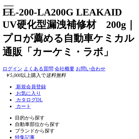
toggle
LL-200-LA200G LEAKAID
navigation
UV硬化型漏洩補修材 200g｜
プロが薦める自動車ケミカル
通販「カーケミ・ラボ」
ログイン
よくある質問
会社概要
お問い合わせ
￥5,000
以上購入で
送料無料
新規会員登録
お気に入り
カタログDL
カート
目的から探す
自動車部位から探す
ブランドから探す
特集記事