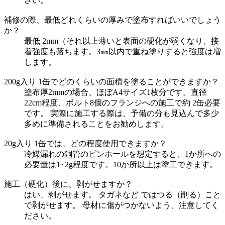
さい。
補修の際、最低どれくらいの厚みで塗布すればいいでしょう
か？
最低 2mm（それ以上薄いと表面の硬化が弱くなり、接
着強度も落ちます。3㎜以内で重ね塗りすると強度は増
します。
200g入り 1缶でどのくらいの面積を塗ることができますか？
塗布厚2mmの場合、ほぼA4サイズ1枚分です。直径
22cm程度、ボルト8個のフランジへの施工で約 2缶必要
です。 実際に施工する際は、予備の分も見込んで多少
多めに準備されることをお勧めします。
20g入り 1缶では、どの程度使用できますか？
冷媒漏れの銅管のピンホールを想定すると、1か所への
必要量は1~2g程度です。10か所以上は塗工できます。
施工（硬化）後に、剥がせますか？
はい、剥がせます。 タガネなど ではつる（削る）こと
で剥がせます。 母材に傷がつかないよう、注意してく
ださい。