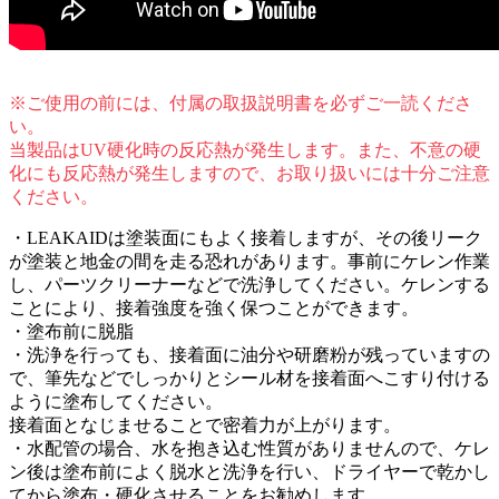
※ご使用の前には、付属の取扱説明書を必ずご一読くださ
い。
当製品はUV硬化時の反応熱が発生します。また、不意の硬
化にも反応熱が発生しますので、お取り扱いには十分ご注意
ください。
・LEAKAIDは塗装面にもよく接着しますが、その後リーク
が塗装と地金の間を走る恐れがあります。事前にケレン作業
し、パーツクリーナーなどで洗浄してください。ケレンする
ことにより、接着強度を強く保つことができます。
・塗布前に脱脂
・洗浄を行っても、接着面に油分や研磨粉が残っていますの
で、筆先などでしっかりとシール材を接着面へこすり付ける
ように塗布してください。
接着面となじませることで密着力が上がります。
・水配管の場合、水を抱き込む性質がありませんので、ケレ
ン後は塗布前によく脱水と洗浄を行い、ドライヤーで乾かし
てから塗布・硬化させることをお勧めします。